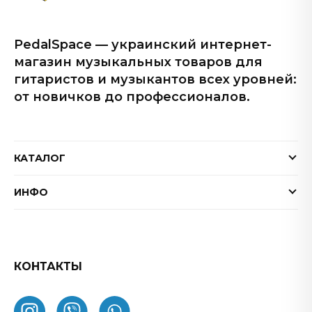
PedalSpace — украинский интернет-
магазин музыкальных товаров для
гитаристов и музыкантов всех уровней:
от новичков до профессионалов.
КАТАЛОГ
Электрогитары
ИНФО
Бас-гитары
Доставка и оплата
Акустические гитары
Гарантия
Гитарные эффекты
Обмен и возврат товара
КОНТАКТЫ
Процессоры эффектов
FAQ
Усилители
Как заказать