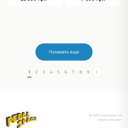
Показать еще
1
2
3
4
5
6
7
8
9
© 2026 PedalSpace. Усі
права захищені.