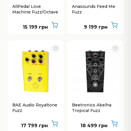
AllPedal Love
Anasounds Feed Me
Machine Fuzz/Octave
Fuzz
15 199 грн
9 199 грн
BAE Audio Royaltone
Beetronics Abelha
Fuzz
Tropical Fuzz
17 799 грн
18 499 грн