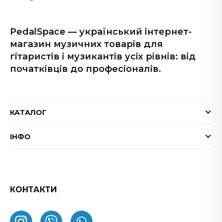
PedalSpace — український інтернет-
магазин музичних товарів для
гітаристів і музикантів усіх рівнів: від
початківців до професіоналів.
КАТАЛОГ
Електрогітари
ІНФО
Бас-гітари
Доставка та оплата
Акустичні гітари
Гарантія
Гітарні ефекти
Обмін та повернення товару
КОНТАКТИ
Процесори ефектів
ФАК
Підсилювачі
Як замовити