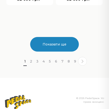
Показати ще
1
2
3
4
5
6
7
8
9
© 2026 PedalSpace. Усі
права захищені.