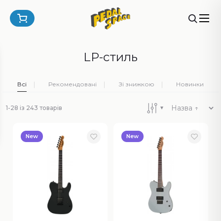
LP-стиль
Всі
Рекомендовані
Зі знижкою
Новинки
1-28 із 243 товарів
New
New