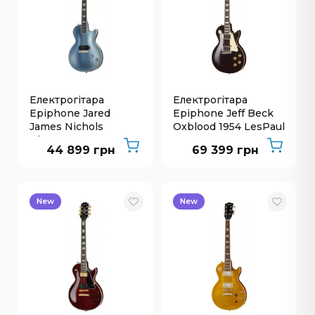
Електрогітара
Електрогітара
Epiphone Jared
Epiphone Jeff Beck
James Nichols
Oxblood 1954 LesPaul
BluesPower
44 899 грн
69 399 грн
New
New