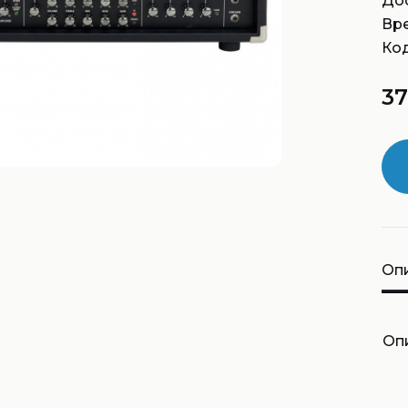
Дос
Вр
Код
37
Оп
Оп