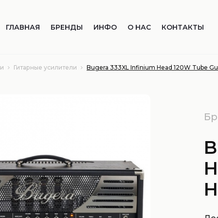
ГЛАВНАЯ
БРЕНДЫ
ИНФО
О НАС
КОНТАКТЫ
ли
Гитарные усилители
Bugera 333XL Infinium Head 120W Tube Gu
Бр
B
H
H