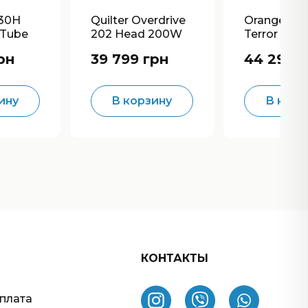
30H
Quilter Overdrive
Orange Dua
 Tube
202 Head 200W
Terror He
d
Guitar Amp Head
Tube Guita
рн
39 799 грн
44 299 г
ину
В корзину
В корз
КОНТАКТЫ
оплата