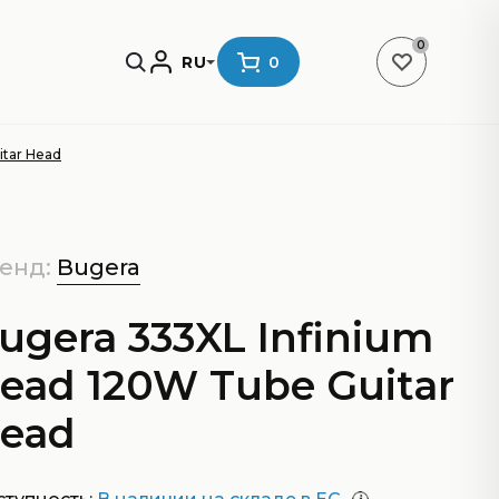
0
RU
0
itar Head
енд:
Bugera
ugera 333XL Infinium
ead 120W Tube Guitar
ead