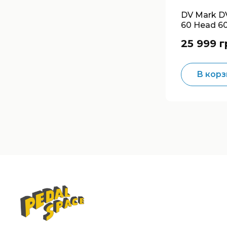
DV Mark D
60 Head 
Guitar Am
25 999 г
В корз