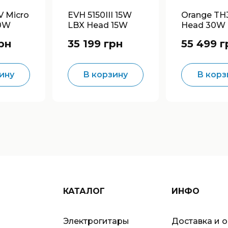
V Micro
EVH 5150III 15W
Orange TH
60W
LBX Head 15W
Head 30W
p Head
Tube Guitar Head
Guitar Hea
рн
35 199 грн
55 499 г
ину
В корзину
В корз
КАТАЛОГ
ИНФО
Электрогитары
Доставка и 