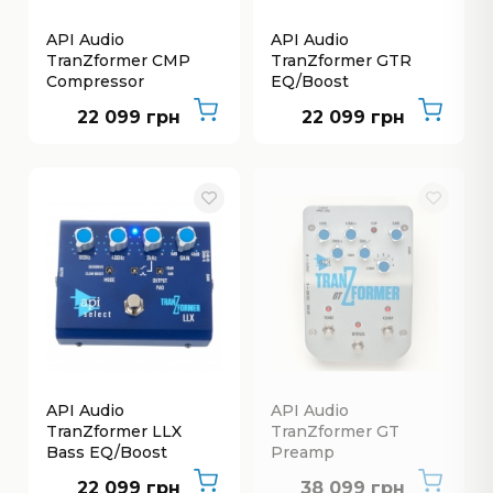
API Audio
API Audio
TranZformer CMP
TranZformer GTR
Compressor
EQ/Boost
22 099 грн
22 099 грн
API Audio
API Audio
TranZformer LLX
TranZformer GT
Bass EQ/Boost
Preamp
Нет в наличии
22 099 грн
38 099 грн