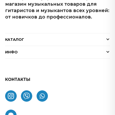
магазин музыкальных товаров для
гитаристов и музыкантов всех уровней:
от новичков до профессионалов.
КАТАЛОГ
Электрогитары
ИНФО
Бас-гитары
Доставка и оплата
Акустические гитары
Гарантия
Гитарные эффекты
Обмен и возврат товара
КОНТАКТЫ
Процессоры эффектов
FAQ
Усилители
Как заказать
Комбоусилители
О нас