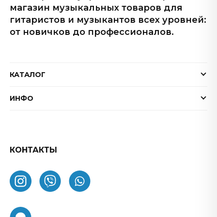
магазин музыкальных товаров для
гитаристов и музыкантов всех уровней:
от новичков до профессионалов.
КАТАЛОГ
Электрогитары
ИНФО
Бас-гитары
Доставка и оплата
Акустические гитары
Гарантия
Гитарные эффекты
Обмен и возврат товара
КОНТАКТЫ
Процессоры эффектов
FAQ
Усилители
Как заказать
Комбоусилители
О нас