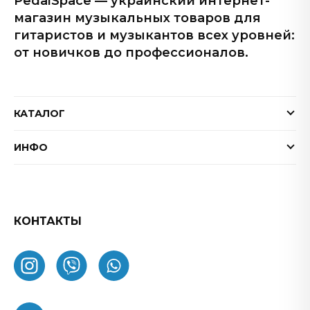
PedalSpace — украинский интернет-
магазин музыкальных товаров для
гитаристов и музыкантов всех уровней:
от новичков до профессионалов.
КАТАЛОГ
Электрогитары
ИНФО
Бас-гитары
Доставка и оплата
Акустические гитары
Гарантия
Гитарные эффекты
Обмен и возврат товара
КОНТАКТЫ
Процессоры эффектов
FAQ
Усилители
Как заказать
Комбоусилители
О нас