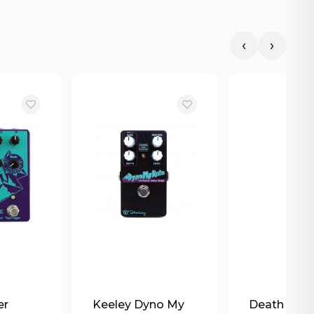
‹
›
er
Keeley Dyno My
Death By A