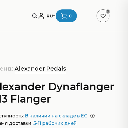
0
RU
0
енд:
Alexander Pedals
lexander Dynaflanger
13 Flanger
тупность:
В наличии на складе в ЕС
емя доставки:
5-11 рабочих дней