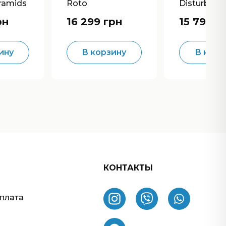
ramids
Roto
Disturbanc
nge
Chorus/Flanger/R
Filter/Flan
рн
16 299 грн
15 799 г
otary
ser
ину
В корзину
В корз
КОНТАКТЫ
оплата