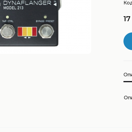
Код
17
Оп
Оп