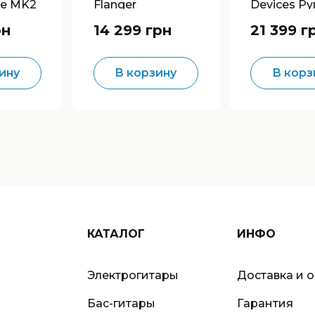
ge MK2
Flanger
Devices Py
Stereo Fla
рн
14 299 грн
21 399 г
ину
В корзину
В корз
КАТАЛОГ
ИНФО
Электрогитары
Доставка и 
Бас-гитары
Гарантия