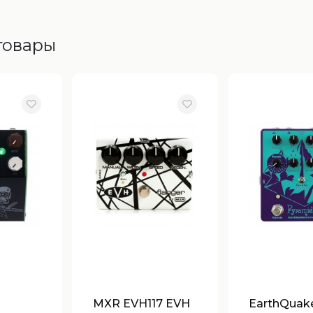
товары
MXR EVH117 EVH
EarthQuak