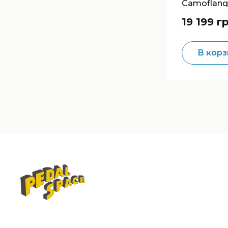
Camoflan
Flanger
19 199 г
В корз