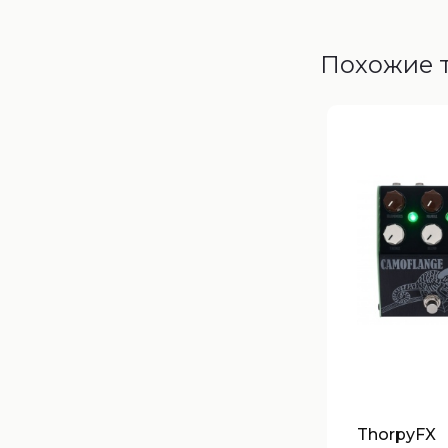
Похожие 
ThorpyFX