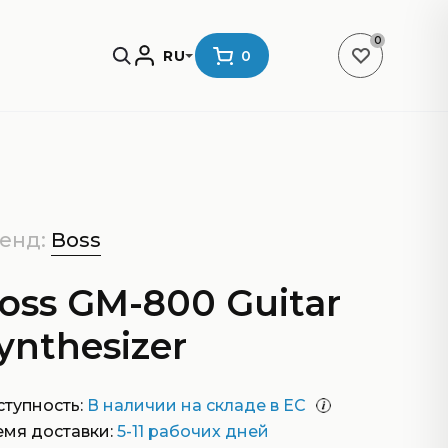
0
RU
0
енд:
Boss
oss GM-800 Guitar
ynthesizer
тупность:
В наличии на складе в ЕС
емя доставки:
5-11 рабочих дней