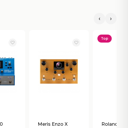
‹
›
Top
00
Meris Enzo X
Roland GR-