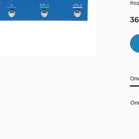
Код
36
Оп
Оп