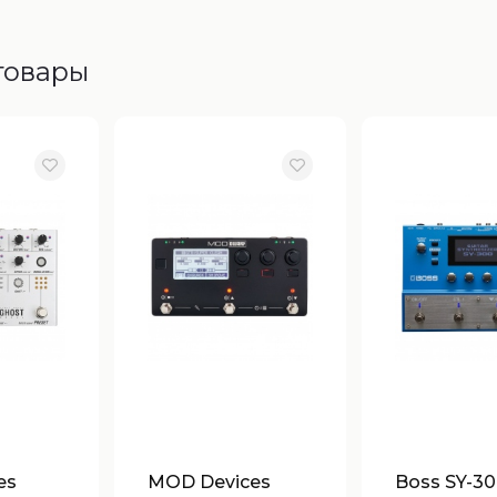
товары
es
MOD Devices
Boss SY-3