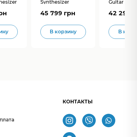
hesizer
Synthesizer
Guitar Synt
рн
45 799 грн
42 299 г
ину
В корзину
В корз
КОНТАКТЫ
оплата