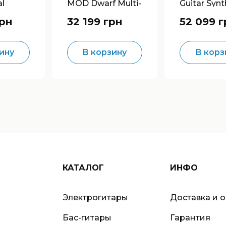
l
MOD Dwarf Multi-
Guitar Synt
r
Effects
грн
32 199 грн
52 099 г
Synthesizer
ину
В корзину
В корз
КАТАЛОГ
ИНФО
Электрогитары
Доставка и 
Бас-гитары
Гарантия