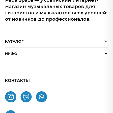
PedalSpace — украинский интернет-
магазин музыкальных товаров для
гитаристов и музыкантов всех уровней:
от новичков до профессионалов.
КАТАЛОГ
Электрогитары
ИНФО
Бас-гитары
Доставка и оплата
Акустические гитары
Гарантия
Гитарные эффекты
Обмен и возврат товара
КОНТАКТЫ
Процессоры эффектов
FAQ
Усилители
Как заказать
Комбоусилители
О нас