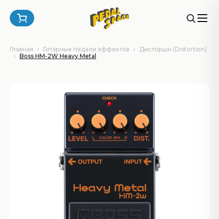
Главная
Гитарные педали эффектов
Дисторшн (Distortion)
Boss HM-2W Heavy Metal