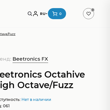
0
RU
0
ctave/Fuzz
енд:
Beetronics FX
eetronics Octahive
igh Octave/Fuzz
тупность:
Нет в наличии
: 061