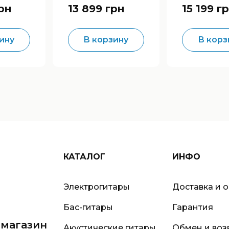
Distortion/Fuzz
Fuzz/Octa
рн
13 899 грн
15 199 г
ину
В корзину
В корз
КАТАЛОГ
ИНФО
Электрогитары
Доставка и 
Бас-гитары
Гарантия
-магазин
Акустические гитары
Обмен и воз