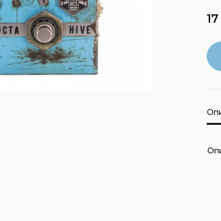
17
Оп
Оп