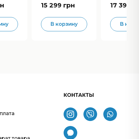
ve
Modulation
рн
15 299 грн
17 399 г
ину
В корзину
В корз
КОНТАКТЫ
оплата
врат товара