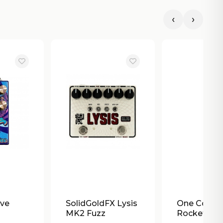
‹
›
ove
SolidGoldFX Lysis
One Contro
MK2 Fuzz
Rocket Gre