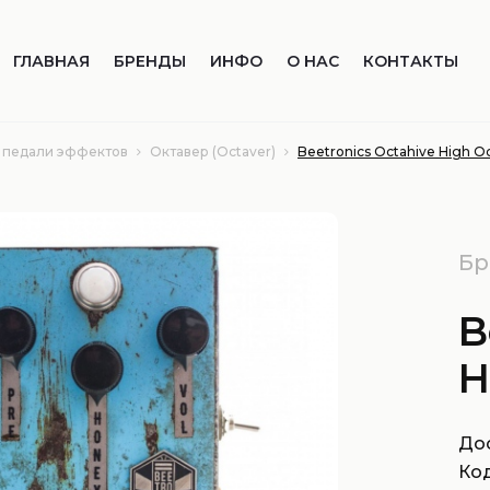
ГЛАВНАЯ
БРЕНДЫ
ИНФО
О НАС
КОНТАКТЫ
 педали эффектов
Октавер (Octaver)
Beetronics Octahive High O
Бр
B
H
Дос
Код