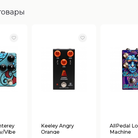
товары
nterey
Keeley Angry
AllPedal L
y/Vibe
Orange
Machine