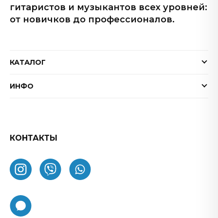
гитаристов и музыкантов всех уровней:
от новичков до профессионалов.
КАТАЛОГ
Электрогитары
ИНФО
Бас-гитары
Доставка и оплата
Акустические гитары
Гарантия
Гитарные эффекты
Обмен и возврат товара
КОНТАКТЫ
Процессоры эффектов
FAQ
Усилители
Как заказать
Комбоусилители
О нас