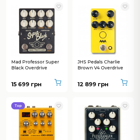
Mad Professor Super
JHS Pedals Charlie
Black Overdrive
Brown V4 Overdrive
15 699 грн
12 899 грн
Top