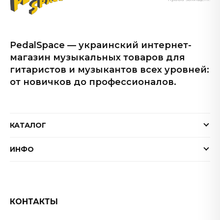
PedalSpace — украинский интернет-
магазин музыкальных товаров для
гитаристов и музыкантов всех уровней:
от новичков до профессионалов.
КАТАЛОГ
Электрогитары
ИНФО
Бас-гитары
Доставка и оплата
Акустические гитары
Гарантия
Гитарные эффекты
Обмен и возврат товара
КОНТАКТЫ
Процессоры эффектов
FAQ