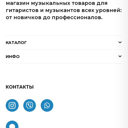
магазин музыкальных товаров для
гитаристов и музыкантов всех уровней:
от новичков до профессионалов.
КАТАЛОГ
Электрогитары
ИНФО
Бас-гитары
Доставка и оплата
Акустические гитары
Гарантия
Гитарные эффекты
Обмен и возврат товара
КОНТАКТЫ
Процессоры эффектов
FAQ
Усилители
Как заказать
Комбоусилители
О нас