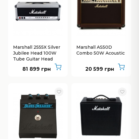
Marshall 2555X Silver
Marshall AS50D
Jubilee Head 100W
Combo 50W Acoustic
Tube Guitar Head
81 899 грн
20 599 грн