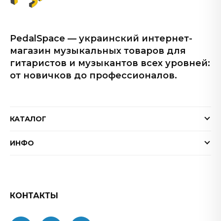
PedalSpace — украинский интернет-
магазин музыкальных товаров для
гитаристов и музыкантов всех уровней:
от новичков до профессионалов.
КАТАЛОГ
Электрогитары
ИНФО
Бас-гитары
Доставка и оплата
Акустические гитары
Гарантия
Гитарные эффекты
Обмен и возврат товара
КОНТАКТЫ
Процессоры эффектов
FAQ
Усилители