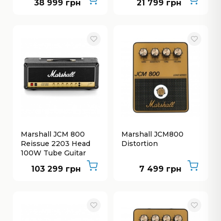
38 999 грн
21 799 грн
Marshall JCM 800
Marshall JCM800
Reissue 2203 Head
Distortion
100W Tube Guitar
Head
103 299 грн
7 499 грн