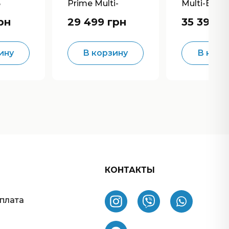
5
Prime Multi-
Multi-Effec
ulti-
Effects Processor
Processor
рн
29 499 грн
35 399 г
ину
В корзину
В корз
КОНТАКТЫ
оплата