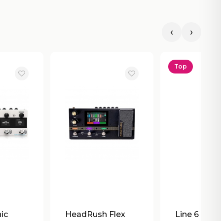
‹
›
Top
ic
HeadRush Flex
Line 6 HX 