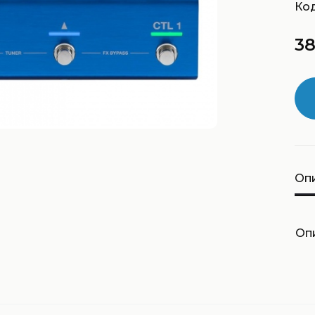
Код
38
Оп
Оп