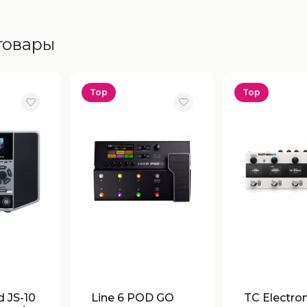
товары
Top
Top
 JS-10
Line 6 POD GO
TC Electron