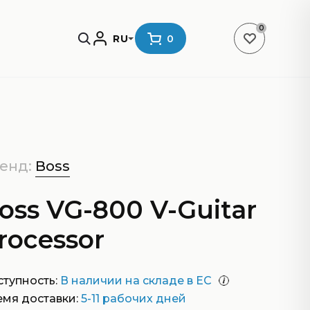
0
RU
0
енд:
Boss
oss VG-800 V-Guitar
rocessor
тупность:
В наличии на складе в ЕС
емя доставки:
5-11 рабочих дней