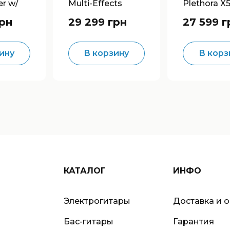
er w/
Multi-Effects
Plethora X
cts
Processor
TonePrint M
грн
29 299 грн
27 599 г
Effects
ину
В корзину
В корз
КАТАЛОГ
ИНФО
Электрогитары
Доставка и 
Бас-гитары
Гарантия