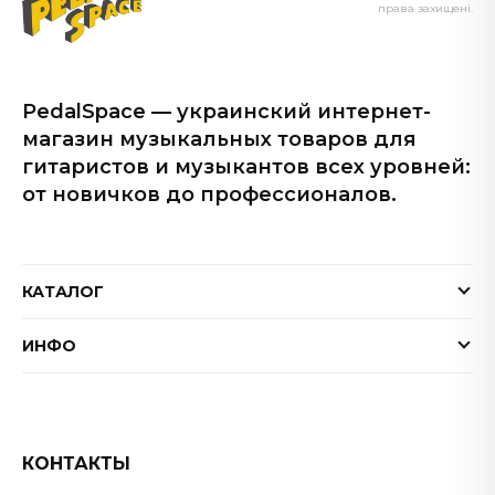
права захищені.
PedalSpace — украинский интернет-
магазин музыкальных товаров для
гитаристов и музыкантов всех уровней:
от новичков до профессионалов.
КАТАЛОГ
Электрогитары
ИНФО
Бас-гитары
Доставка и оплата
Акустические гитары
Гарантия
Гитарные эффекты
Обмен и возврат товара
КОНТАКТЫ
Процессоры эффектов