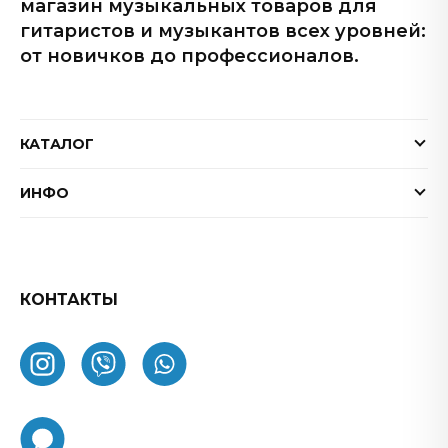
магазин музыкальных товаров для
гитаристов и музыкантов всех уровней:
от новичков до профессионалов.
КАТАЛОГ
Электрогитары
ИНФО
Бас-гитары
Доставка и оплата
Акустические гитары
Гарантия
Гитарные эффекты
Обмен и возврат товара
КОНТАКТЫ
Процессоры эффектов
FAQ
Усилители
Как заказать
Комбоусилители
О нас