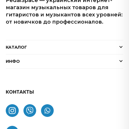
PedalSpace — украинский интернет-
магазин музыкальных товаров для
гитаристов и музыкантов всех уровней:
от новичков до профессионалов.
КАТАЛОГ
Электрогитары
ИНФО
Бас-гитары
Доставка и оплата
Акустические гитары
Гарантия
Гитарные эффекты
Обмен и возврат товара
КОНТАКТЫ
Процессоры эффектов
FAQ
Усилители
Как заказать
Комбоусилители
О нас