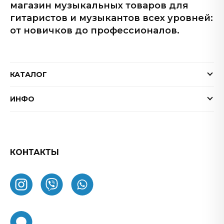
магазин музыкальных товаров для
гитаристов и музыкантов всех уровней:
от новичков до профессионалов.
КАТАЛОГ
Электрогитары
ИНФО
Бас-гитары
Доставка и оплата
Акустические гитары
Гарантия
Гитарные эффекты
Обмен и возврат товара
КОНТАКТЫ
Процессоры эффектов
FAQ
Усилители
Как заказать
Комбоусилители
О нас