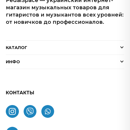
PedalSpace — украинский интернет-
магазин музыкальных товаров для
гитаристов и музыкантов всех уровней:
от новичков до профессионалов.
КАТАЛОГ
Электрогитары
ИНФО
Бас-гитары
Доставка и оплата
Акустические гитары
Гарантия
Гитарные эффекты
Обмен и возврат товара
КОНТАКТЫ
Процессоры эффектов
FAQ
Усилители
Как заказать
Комбоусилители
О нас