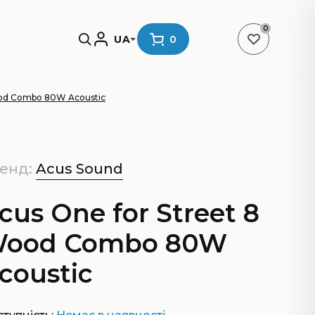
0
UA
0
ood Combo 80W Acoustic
енд:
Acus Sound
cus One for Street 8
ood Combo 80W
coustic