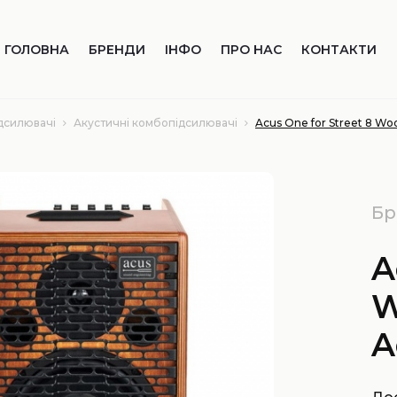
ГОЛОВНА
БРЕНДИ
ІНФО
ПРО НАС
КОНТАКТИ
дсилювачі
Акустичні комбопідсилювачі
Acus One for Street 8 W
Бр
A
W
A