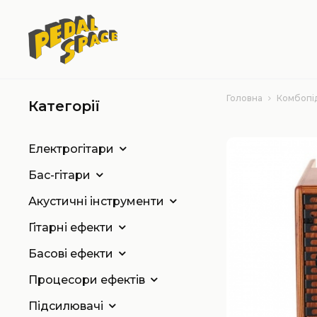
Головна
Комбопі
Категорії
Електрогітари
Бас-гітари
Акустичні інструменти
Гітарні ефекти
Басові ефекти
Процесори ефектів
Підсилювачі