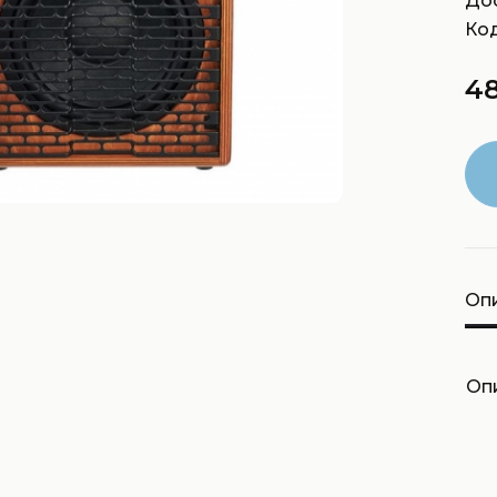
Дос
Код
48
Оп
Опи