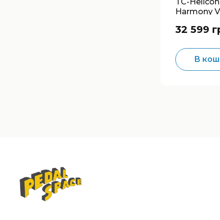
TC-Helicon
Harmony V
Combo 10
32 599 г
Acoustic
В кош