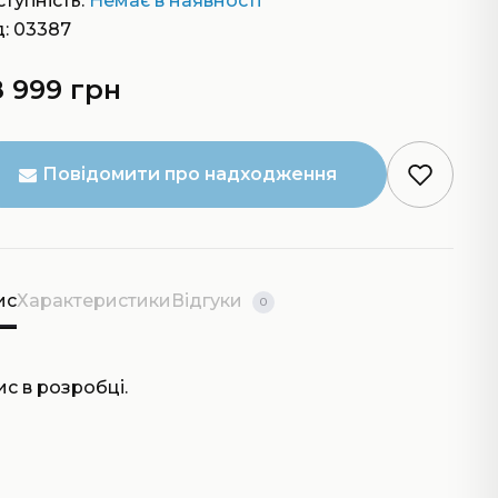
тупність:
Немає в наявності
: 03387
 999 грн
Повідомити про надходження
ис
Характеристики
Відгуки
0
с в розробці.