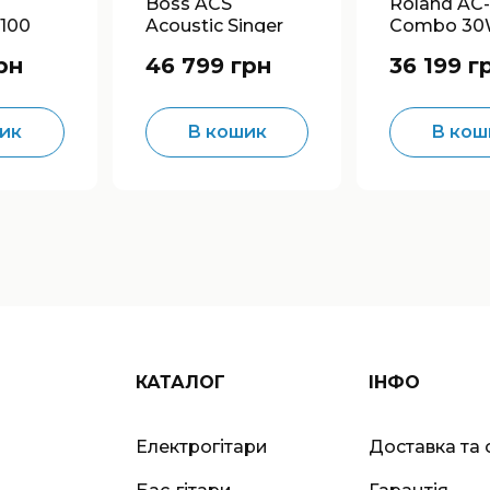
Boss ACS
Roland AC
100
Acoustic Singer
Combo 3
0W
Pro Combo 120W
Acoustic
рн
46 799 грн
36 199 г
Acoustic
ик
В кошик
В кош
КАТАЛОГ
ІНФО
Електрогітари
Доставка та 