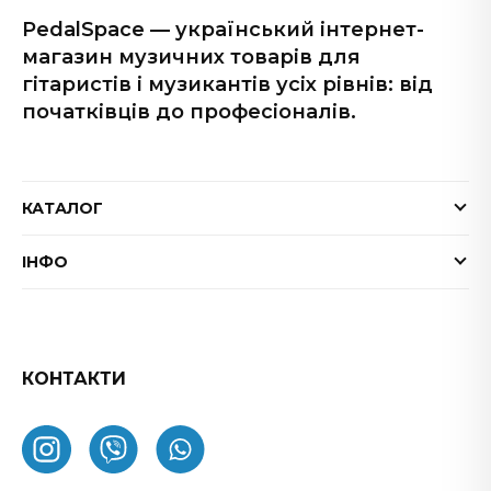
PedalSpace — український інтернет-
магазин музичних товарів для
гітаристів і музикантів усіх рівнів: від
початківців до професіоналів.
КАТАЛОГ
Електрогітари
ІНФО
Бас-гітари
Доставка та оплата
Акустичні гітари
Гарантія
Гітарні ефекти
Обмін та повернення товару
КОНТАКТИ
Процесори ефектів
ФАК
Підсилювачі
Як замовити
Комбопідсилювачі
Про нас