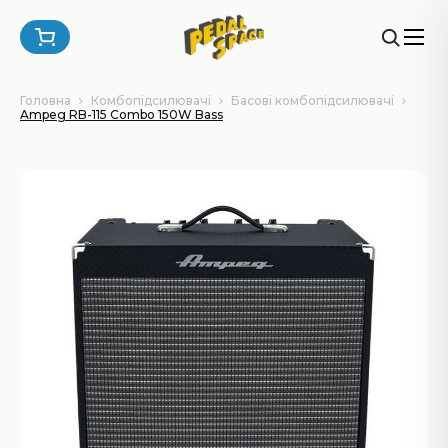
Головна
Комбопідсилювачі
Басові комбопідсилювачі
Ampeg RB-115 Combo 150W Bass