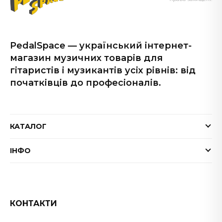
PedalSpace — український інтернет-
магазин музичних товарів для
гітаристів і музикантів усіх рівнів: від
початківців до професіоналів.
КАТАЛОГ
Електрогітари
ІНФО
Бас-гітари
Доставка та оплата
Акустичні гітари
Гарантія
Гітарні ефекти
Обмін та повернення товару
КОНТАКТИ
Процесори ефектів
ФАК