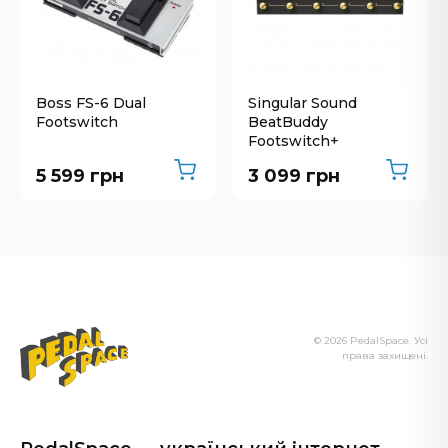
Boss FS-6 Dual
Singular Sound
Footswitch
BeatBuddy
Footswitch+
5 599 грн
3 099 грн
© 2026 PedalSpace. Усі
права захищені.