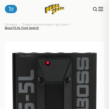
Головна
Гітарні контроллери і футсвічі
Boss FS-5L Foot Switch