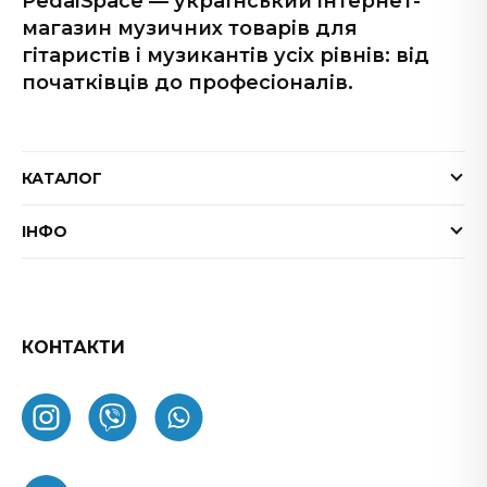
PedalSpace — український інтернет-
магазин музичних товарів для
гітаристів і музикантів усіх рівнів: від
початківців до професіоналів.
КАТАЛОГ
Електрогітари
ІНФО
Бас-гітари
Доставка та оплата
Акустичні гітари
Гарантія
Гітарні ефекти
Обмін та повернення товару
КОНТАКТИ
Процесори ефектів
ФАК
Підсилювачі
Як замовити
Комбопідсилювачі
Про нас