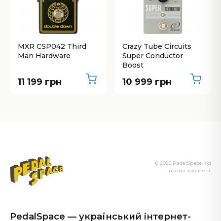
MXR CSP042 Third
Crazy Tube Circuits
Man Hardware
Super Conductor
Boost
11 199 грн
10 999 грн
© 2026 PedalSpace. Усі
права захищені.
PedalSpace — український інтернет-