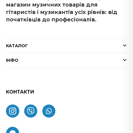
магазин музичних товарів для
гітаристів і музикантів усіх рівнів: від
початківців до професіоналів.
КАТАЛОГ
Електрогітари
ІНФО
Бас-гітари
Доставка та оплата
Акустичні гітари
Гарантія
Гітарні ефекти
Обмін та повернення товару
КОНТАКТИ
Процесори ефектів
ФАК
Підсилювачі
Як замовити
Комбопідсилювачі
Про нас