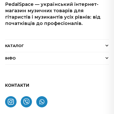
PedalSpace — український інтернет-
магазин музичних товарів для
гітаристів і музикантів усіх рівнів: від
початківців до професіоналів.
КАТАЛОГ
Електрогітари
ІНФО
Бас-гітари
Доставка та оплата
Акустичні гітари
Гарантія
Гітарні ефекти
Обмін та повернення товару
КОНТАКТИ
Процесори ефектів
ФАК
Підсилювачі
Як замовити
Комбопідсилювачі
Про нас