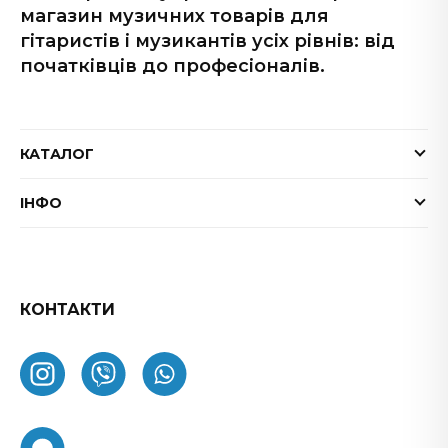
магазин музичних товарів для
гітаристів і музикантів усіх рівнів: від
початківців до професіоналів.
КАТАЛОГ
Електрогітари
ІНФО
Бас-гітари
Доставка та оплата
Акустичні гітари
Гарантія
Гітарні ефекти
Обмін та повернення товару
КОНТАКТИ
Процесори ефектів
ФАК
Підсилювачі
Як замовити
Комбопідсилювачі
Про нас