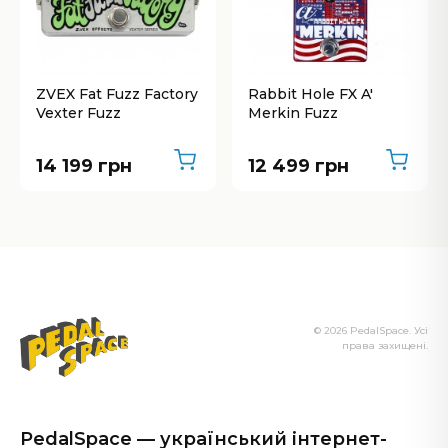
ZVEX Fat Fuzz Factory
Rabbit Hole FX A'
Vexter Fuzz
Merkin Fuzz
14 199 грн
12 499 грн
© 2026 PedalSpace. Усі
права захищені.
PedalSpace — український інтернет-