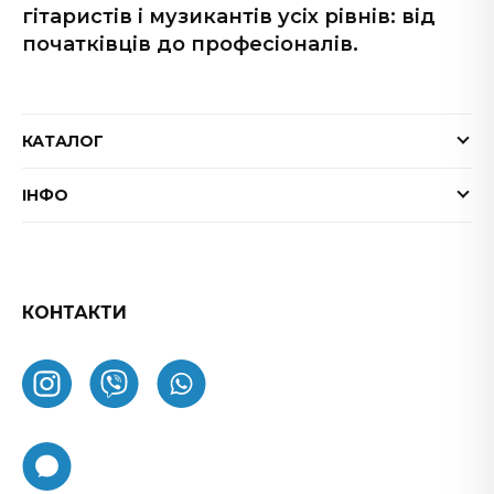
гітаристів і музикантів усіх рівнів: від
початківців до професіоналів.
КАТАЛОГ
Електрогітари
ІНФО
Бас-гітари
Доставка та оплата
Акустичні гітари
Гарантія
Гітарні ефекти
Обмін та повернення товару
КОНТАКТИ
Процесори ефектів
ФАК
Підсилювачі
Як замовити
Комбопідсилювачі
Про нас