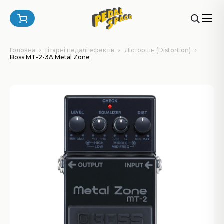
Головна
Гітарні педалі ефектів
Дісторшн (Distortion)
Boss MT-2-3A Metal Zone