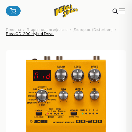
Головна
Гітарні педалі ефектів
Дісторшн (Distortion)
Boss OD-200 Hybrid Drive