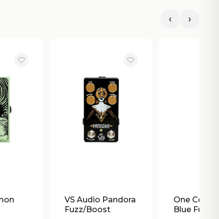
‹
›
emon
VS Audio Pandora
One Control
Fuzz/Boost
Blue Fuzz