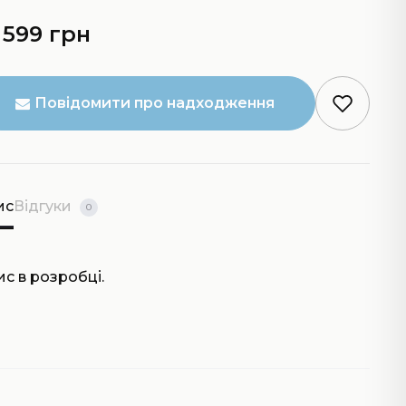
 599 грн
Повідомити про надходження
ис
Відгуки
0
с в розробці.