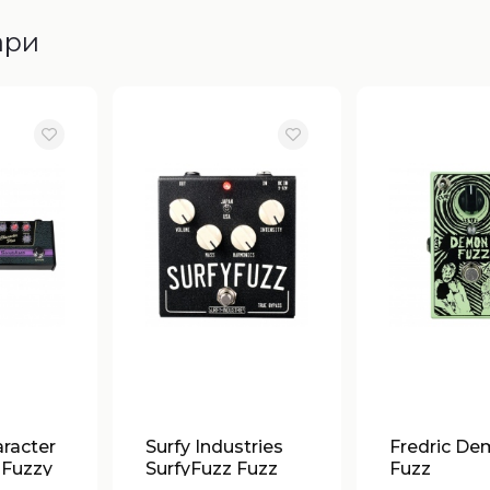
ари
aracter
Surfy Industries
Fredric D
 Fuzzy
SurfyFuzz Fuzz
Fuzz