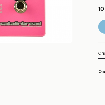
10
Оп
Опи