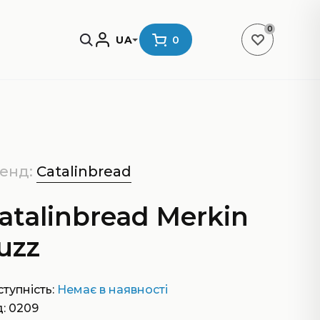
0
UA
0
енд:
Catalinbread
atalinbread Merkin
uzz
тупність:
Немає в наявності
: 0209