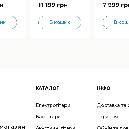
н
11 199 грн
7 999 гр
ик
В кошик
В кош
КАТАЛОГ
ІНФО
Електрогітари
Доставка та 
Бас-гітари
Гарантія
-магазин
Акустичні гітари
Обмін та по