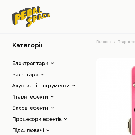
Головна
Гітарні п
Категорії
Електрогітари
Бас-гітари
Акустичні інструменти
Гітарні ефекти
Басові ефекти
Процесори ефектів
Підсилювачі