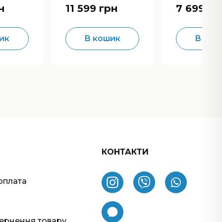
н
11 599 грн
7 699 гр
ик
В кошик
В кош
КОНТАКТИ
оплата
вернення товару