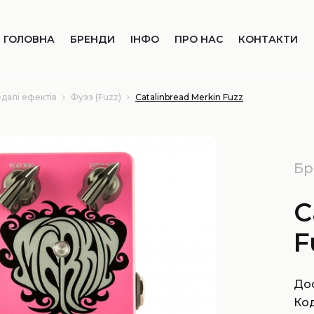
ГОЛОВНА
БРЕНДИ
ІНФО
ПРО НАС
КОНТАКТИ
едалі ефектів
Фузз (Fuzz)
Catalinbread Merkin Fuzz
Бр
C
F
Дос
Код