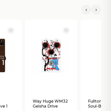
‹
›
Way Huge WM32
Fulltone SB
ve 1
Geisha Drive
Soul-Bende