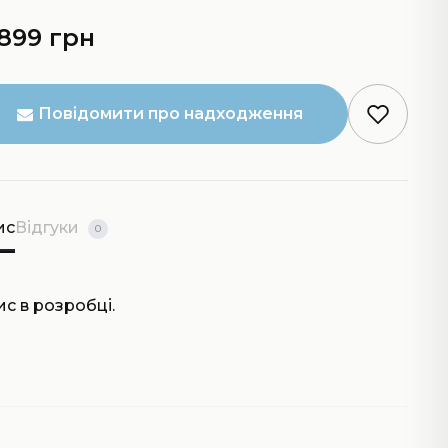
 899 грн
Повідомити про надходження
ис
Відгуки
0
с в розробці.