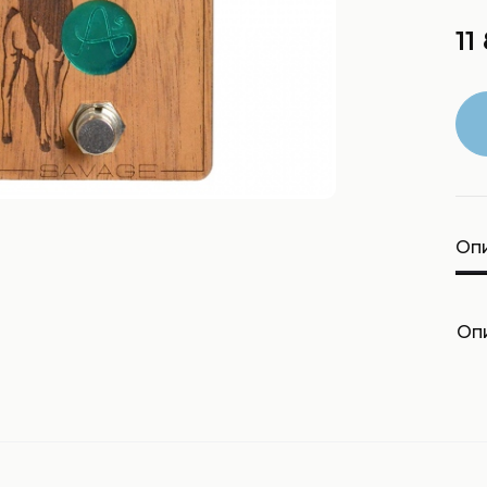
11
Оп
Опи