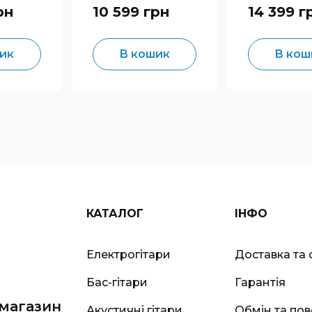
Overdrive
Overdrive
рн
10 599 грн
14 399 г
ик
В кошик
В кош
КАТАЛОГ
ІНФО
Електрогітари
Доставка та 
Бас-гітари
Гарантія
-магазин
Акустичні гітари
Обмін та по