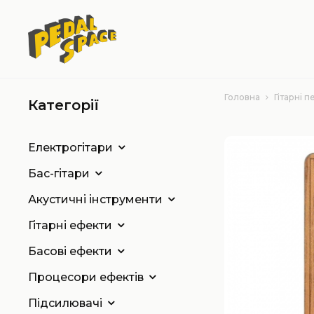
Головна
Гітарні п
Категорії
Електрогітари
Бас-гітари
Акустичні інструменти
Гітарні ефекти
Басові ефекти
Процесори ефектів
Підсилювачі