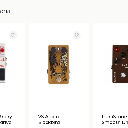
ари
Angry
VS Audio
LunaStone
drive
Blackbird
Smooth Dri