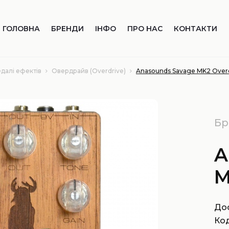
ГОЛОВНА
БРЕНДИ
ІНФО
ПРО НАС
КОНТАКТИ
едалі ефектів
Овердрайв (Overdrive)
Anasounds Savage MK2 Over
Бр
A
M
Дос
Код