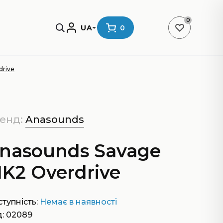
0
UA
0
drive
енд:
Anasounds
nasounds Savage
K2 Overdrive
тупність:
Немає в наявності
: 02089