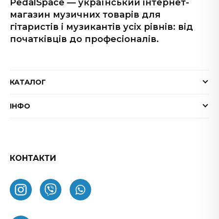
PedalSpace — український інтернет-
магазин музичних товарів для
гітаристів і музикантів усіх рівнів: від
початківців до професіоналів.
КАТАЛОГ
Електрогітари
ІНФО
Бас-гітари
Доставка та оплата
Акустичні гітари
Гарантія
Гітарні ефекти
Обмін та повернення товару
КОНТАКТИ
Процесори ефектів
ФАК
Підсилювачі
Як замовити
Комбопідсилювачі
Про нас