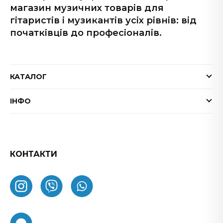
магазин музичних товарів для
гітаристів і музикантів усіх рівнів: від
початківців до професіоналів.
КАТАЛОГ
Електрогітари
ІНФО
Бас-гітари
Доставка та оплата
Акустичні гітари
Гарантія
Гітарні ефекти
Обмін та повернення товару
КОНТАКТИ
Процесори ефектів
ФАК
Підсилювачі
Як замовити
Комбопідсилювачі
Про нас