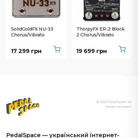
SolidGoldFX NU-33
ThorpyFX ER-2 Block
Chorus/Vibrato
2 Chorus/Vibrato
17 299 грн
19 699 грн
© 2026 PedalSpace. Усі
права захищені.
PedalSpace — український інтернет-