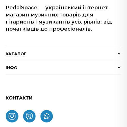
PedalSpace — український інтернет-
магазин музичних товарів для
гітаристів і музикантів усіх рівнів: від
початківців до професіоналів.
КАТАЛОГ
Електрогітари
ІНФО
Бас-гітари
Доставка та оплата
Акустичні гітари
Гарантія
Гітарні ефекти
Обмін та повернення товару
КОНТАКТИ
Процесори ефектів
ФАК
Підсилювачі
Як замовити
Комбопідсилювачі
Про нас