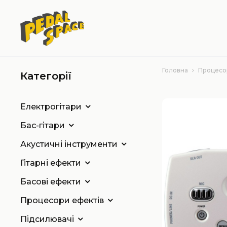
Головна
Процесо
Категорії
Електрогітари
Бас-гітари
Акустичні інструменти
Гітарні ефекти
Басові ефекти
Процесори ефектів
Підсилювачі