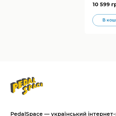
Advanced M
10 599 г
Effects Pr
В кош
PedalSpace — український інтернет