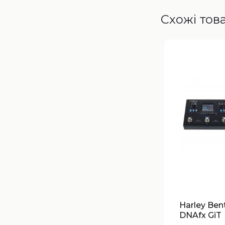
Схожі тов
Harley Ben
DNAfx GiT