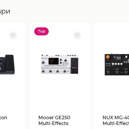
ари
Top
ton
Mooer GE250
NUX MG-4
Multi-Effects
Multi-Effec