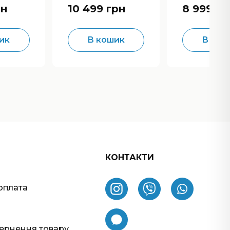
Processor
Processor
рн
10 499 грн
8 999 гр
ик
В кошик
В кош
КОНТАКТИ
оплата
вернення товару