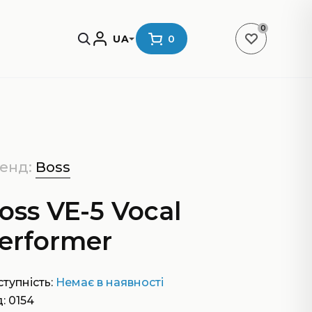
0
UA
0
енд:
Boss
oss VE-5 Vocal
erformer
тупність:
Немає в наявності
: 0154