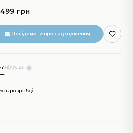
 499 грн
Повідомити про надходження
ис
Відгуки
0
с в розробці.