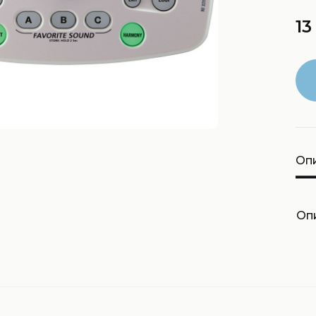
13
Оп
Опи