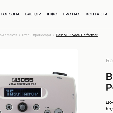
ГОЛОВНА
БРЕНДИ
ІНФО
ПРО НАС
КОНТАКТИ
ри ефектів
Гітарні процесори
Boss VE-5 Vocal Performer
Бр
B
P
Дос
Код