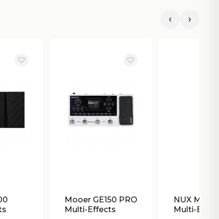
‹
›
00
Mooer GE150 PRO
NUX MG-3
ts
Multi-Effects
Multi-Effec