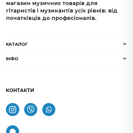
магазин музичних товарів для
гітаристів і музикантів усіх рівнів: від
початківців до професіоналів.
КАТАЛОГ
Електрогітари
ІНФО
Бас-гітари
Доставка та оплата
Акустичні гітари
Гарантія
Гітарні ефекти
Обмін та повернення товару
КОНТАКТИ
Процесори ефектів
ФАК
Підсилювачі
Як замовити
Комбопідсилювачі
Про нас