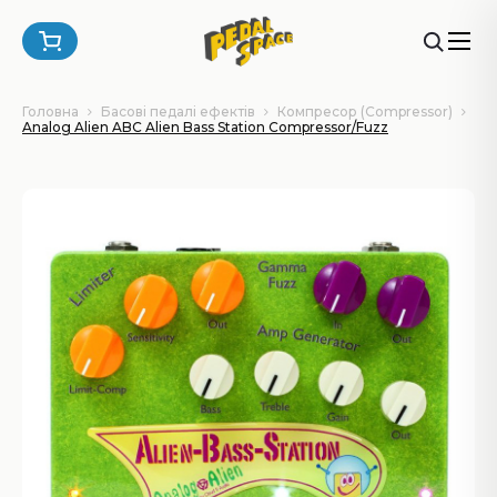
Головна
Басові педалі ефектів
Компресор (Compressor)
Analog Alien ABC Alien Bass Station Compressor/Fuzz