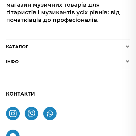
магазин музичних товарів для
гітаристів і музикантів усіх рівнів: від
початківців до професіоналів.
КАТАЛОГ
Електрогітари
ІНФО
Бас-гітари
Доставка та оплата
Акустичні гітари
Гарантія
Гітарні ефекти
Обмін та повернення товару
КОНТАКТИ
Процесори ефектів
ФАК
Підсилювачі
Як замовити
Комбопідсилювачі
Про нас