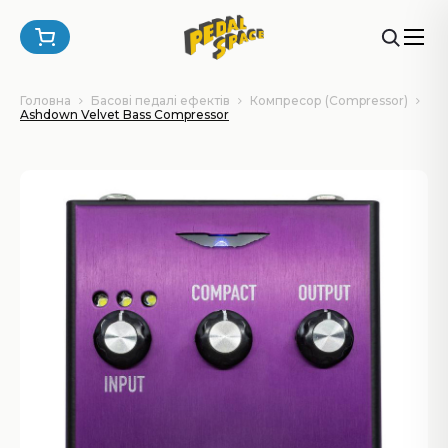
Головна
Басові педалі ефектів
Компресор (Compressor)
Ashdown Velvet Bass Compressor