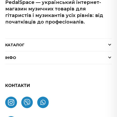
PedalSpace — український інтернет-
магазин музичних товарів для
гітаристів і музикантів усіх рівнів: від
початківців до професіоналів.
КАТАЛОГ
Електрогітари
ІНФО
Бас-гітари
Доставка та оплата
Акустичні гітари
Гарантія
Гітарні ефекти
Обмін та повернення товару
КОНТАКТИ
Процесори ефектів
ФАК
Підсилювачі
Як замовити
Комбопідсилювачі
Про нас